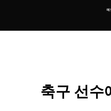
메
축구 선수