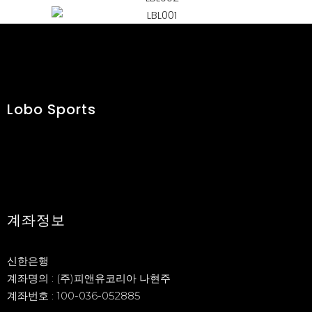
Lobo Sports
계좌정보
신한은행
계좌명의 : (주)피앤유코리아 나현주
계좌번호 : 100-036-052885