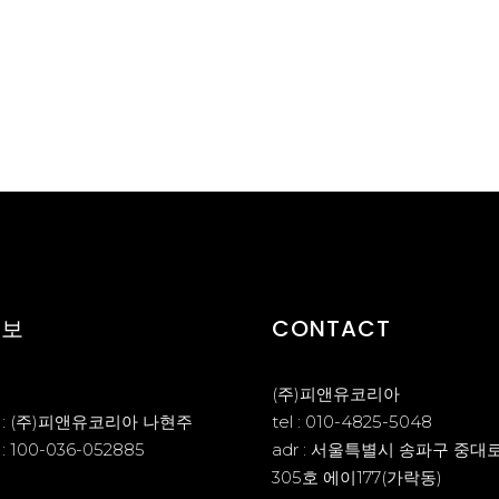
정보
CONTACT
(주)피앤유코리아
: (주)피앤유코리아 나현주
tel : 010-4825-5048
 100-036-052885
adr : 서울특별시 송파구 중대로 
305호 에이177(가락동)