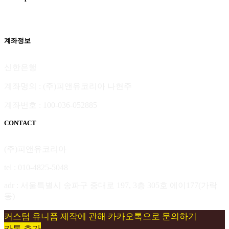
계좌정보
신한은행
계좌명의 : (주)피앤유코리아 나현주
계좌번호 : 100-036-052885
CONTACT
(주)피앤유코리아
tel : 010-4825-5048
adr : 서울특별시 송파구 중대로 197, 3층 305호 에이177(가락
동)
커스텀 유니폼 제작에 관해 카카오톡으로 문의하기
카톡 추가